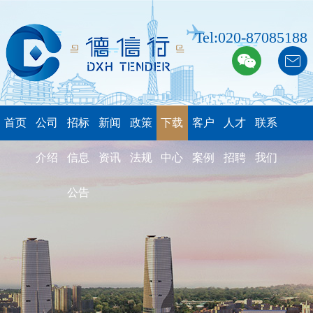
Tel:020-87085188
首页
公司
招标
新闻
政策
下载
客户
人才
联系
介绍
信息
资讯
法规
中心
案例
招聘
我们
公告