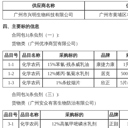
供应商名称
广州市兴明生物科技有限公司
广州市黄埔区丰乐
四、主要标的信息
合同包1(杀虫剂（一）):
货物类（广州优净商贸有限公司）
品目号
品目名称
采购标的
品牌
1-1
化学农药
15%苯氰·残杀威乳油
康捷力康
1
1-2
化学农药
12%烯丙·氯菊水乳剂
居克
50
1-3
化学农药
1%杀蚊烟片
欣正
5片
合同包3(杀虫剂（三）):
货物类（广州安众有害生物防治有限公司）
品目号
品目名称
采购标的
品牌
3-1
化学农药
12%高氯甲嘧磷水乳剂
正颢