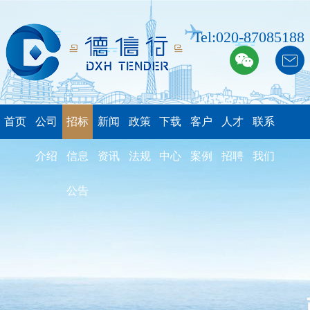
Tel:020-87085188
首页
公司
招标
新闻
政策
下载
客户
人才
联系
介绍
信息
资讯
法规
中心
案例
招聘
我们
公告