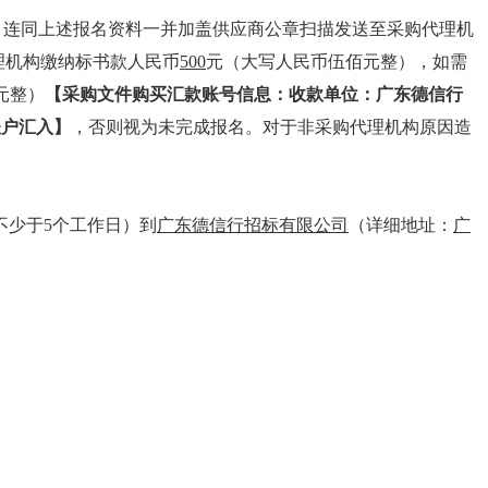
，连同上述报名资料一并加盖供应商公章扫描发送至采购代理机
代理机构缴纳标书款人民币
5
0
0
元（大写人民币伍佰元整），如需
元整）
【采购文件购买汇款账号信息：
收款单位：广东德信行
账户汇入】
，否则视为未完成报名。对于非采购代理机构原因造
除外,不少于5个工作日）到
广东德信行招标有限公司
（详细地址：
广