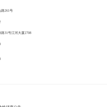
山路
261号
2
寿路
31号江河大厦2708
8
8