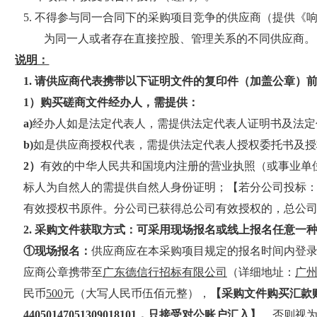
5. 不得参与同一合同下的采购项目
竞争的供应商（提供《
为同一人或者存在直接控股、管理关系的不同供应商。
说明：
1. 请供应商代表携带以下证明文件的复印件（加盖公章）
1）购买磋商文件经办人，需提供：
a)
经办人如是法定代表人，需提供法定代表人证明书及法定
b)
如是供应商授权代表，需提供法定代表人授权委托书及授
2）
有效的中华人民共和国境内注册的营业执照（或事业单
标人为自然人的需提供自然人身份证明；【若分公司投标
有效授权书原件。分公司已获得总公司有效授权的，总公
2. 采购文件获取方式：可采用现场报名或线上报名任意一
①现场报名：
供应商应在本采购项目规定的报名时间内登录采购代
应商公章携带至
广东德信行招标有限公司
（详细地址：
广
民币
5
0
0
元（大写人民币伍佰元整），
【采购文件购买汇款
44050147051309018101
，只接受对公账户汇入】
，否则视为