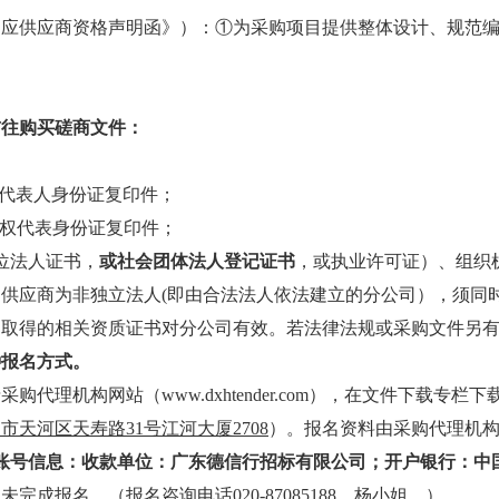
响应供应商资格声明函》）：
①为采购项目提供整体设计、规范
前往购买磋商文件：
代表人身份证复印件；
权代表身份证复印件；
位法人证书，
或社会团体法人登记证书
，或执业许可证）、组织
：供应商为非独立法人
(即由合法法人依法建立的分公司），须同
司取得的相关资质证书对分公司有效。若法律法规或采购文件另
种报名方式。
理机构网站（www.dxhtender.com），在文件下载
专栏下
州市天河区天寿路
31号江河大厦2708
）。报名资料由采购代理机
账号信息：
收款单位：广东德信行招标有限公司；
开户银行：
中
未完成报名。（报名咨询电话020-87085188，杨小姐。）