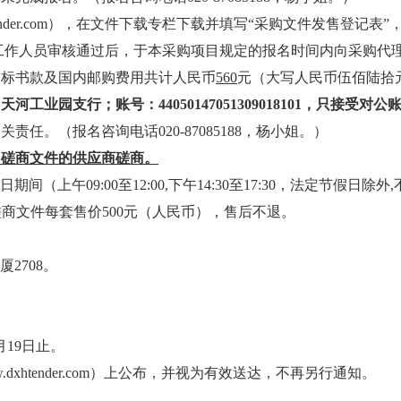
der.com），在文件下载
专栏下载并填写
“采购文件发售登记表”
购代理机构工作人员审核通过后，于本采购项目规定的报名时间内向采购
纳标书款及国内邮购费用共计人民币
560
元（大写人民币伍佰陆拾
州天河工业园支行
；账号：
44050147051309018101
，只接受对公
。（报名咨询电话020-87085188，杨小姐。）
目磋商文件的供应商磋商。
1日期间
（上午
09:00至12:00,下午14:30至17:30，法定节假日
磋商文件每套售价
500元
（人民币），售后不退。
厦2708。
5月19日止。
w.dxhtender.com）上公布，并视为有效送达，不再另行通知。