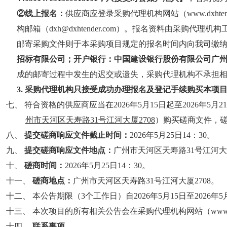
②线上报名：
供应商应登录采购代理机构网站（www.dxhten
构邮箱（
dxh@dxhtender.com）。报名资料由采
邮寄采购文件则于本采购项目规定的报名时间内向我司缴
招标有限公司；
开户银行：
中国建设银行股份有限公司广
成的邮寄过程中发生的迟交或遗失，采购代理机构不承担相关责任
3.
采购代理机构只接受成功办理报名及登记手续购买本项
七、 符合资格的供应商应当在2026年5月15日起至2026年5月2
州市天河区天寿路
31号江河大厦2708
）购买磋商文件，
八、
提交
磋商
响应文件截止时间：
2026年5月25日14：30。
九、
提交
磋商
响应文件地点：
广州市天河区天寿路
31号江河大
十、
磋商时间：
2026年5月25日14：30。
十一、
磋商地点：
广州市天河区天寿路
31号江河大厦2708。
十二、
本公告期限（
3个工作日）自
2026年5月15日至2026年
十三、
本次项目的所有相关公告会在采购代理机构网站（
ww
十四、
联系事项